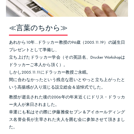
≪言葉のちから≫
あれから10年…ドラッカー教授の96歳（2005.11.19）の誕生日
プレゼントとして準備し、
立ち上げたドラッカー学会（その英語名、Drucker Workshopは
ドラッカーご本人から頂く）。
しかし2005.11.11にドラッカー教授ご永眠。
間に合わなかったという残念な思いとやっと立ち上がったと
いう高揚感が入り混じる設立総会＆追悼式でした。
教授が逝去された後の2006年の年末近くにドリス・ドラッカ
ー夫人が来日されました。
幸運にも私はその際に伊藤雅俊セブン＆アイホールディング
ス名誉会長が主宰された夫人を囲む会に参加させて頂きまし
た。