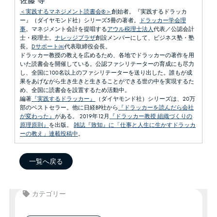
佐藤 等
＜実践するマネジメント読書会®＞
創始者。『実践するドラッカ
ー』（ダイヤモンド社）シリーズ5冊の著者。
ドラッカー学会理
事
。マネジメント会計を提唱する
アウル税理士法人
代表／公認会計
士・税理士。
ナレッジプラザ
創設メンバーにして、ビジネス塾・塾
長。
Dサポート㈱
代表取締役会長。
ドラッカー教授の教えを広めるため、各地でドラッカーの著作を用
いた読書会を開催している。公認ファシリテーターの育成にも尽力
し、全国に100名以上のファシリテーターを送り出した。誰もが成
果をあげながら生き生きと生きることができる世の中を実現するた
め、全国に読書会を設置するため活動中。
編著
『実践するドラッカー』
（ダイヤモンド社）シリーズは、20万
部のベストセラー。他に日経BP社から
『ドラッカーを読んだら会社
が変わった』
がある。 2019年12月
『ドラッカー教授 組織づくりの
原理原則』
を出版。
雑誌『致知』に「仕事と人生に生かすドラッカ
ーの教え」連載投稿中
。
一覧へ戻る
カテゴリー