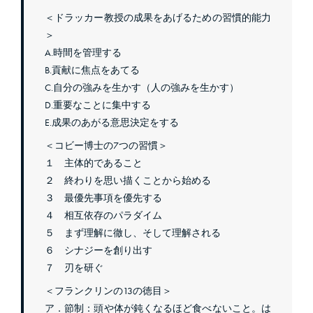
＜ドラッカー教授の成果をあげるための習慣的能力
＞
A.時間を管理する
B.貢献に焦点をあてる
C.自分の強みを生かす（人の強みを生かす）
D.重要なことに集中する
E.成果のあがる意思決定をする
＜コビー博士の
7
つの習慣＞
１ 主体的であること
２ 終わりを思い描くことから始める
３ 最優先事項を優先する
４ 相互依存のパラダイム
５ まず理解に徹し、そして理解される
６ シナジーを創り出す
７ 刃を研ぐ
＜フランクリンの
13
の徳目＞
ア．節制：頭や体が鈍くなるほど食べないこと。は