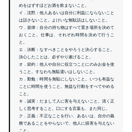
めをはずすほどお酒を飲まないこと。
イ．沈黙：他人あるいは自分に利益にならないこと
は話さないこと。よけいな無駄話はしないこと。
ウ．規律：自分の持ち物はすべて置き場所を決めて
おくこと。仕事は、それぞれ時間を決めて行うこ
と。
エ．決断：なすべきことをやろうと決心すること。
決心したことは、必ずやり遂げること。
オ．節約：他人や自分に役立つことにのみお金を使
うこと。すなわち無駄遣いはしないこと。
カ．勤勉：時間を無駄にしないこと。いつも有益な
ことに時間を使うこと。無益な行動をすべてやめる
こと。
キ．誠実：だまして人に害を与えないこと。清く正
しく思考すること。口にする言葉も、また同じ。
ク．正義：不正なことを行い、あるいは、自分の義
務であることをやらないで、他人に損害を与えない
こと。