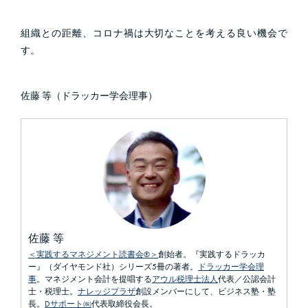
組織との距離、コロナ禍は大切なことを考える良い機会で
す。
佐藤 等（ドラッカー学会理事）
佐藤 等
＜実践するマネジメント読書会®＞
創始者。『実践するドラッカ
ー』（ダイヤモンド社）シリーズ5冊の著者。
ドラッカー学会理
事
。マネジメント会計を提唱する
アウル税理士法人
代表／公認会計
士・税理士。
ナレッジプラザ
創設メンバーにして、ビジネス塾・塾
長。
Dサポート㈱
代表取締役会長。