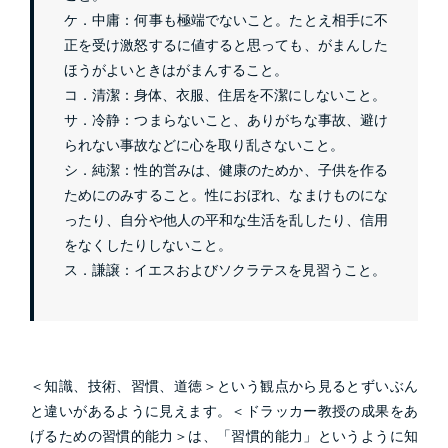
ケ．中庸：何事も極端でないこと。たとえ相手に不
正を受け激怒するに値すると思っても、がまんした
ほうがよいときはがまんすること。
コ．清潔：身体、衣服、住居を不潔にしないこと。
サ．冷静：つまらないこと、ありがちな事故、避け
られない事故などに心を取り乱さないこと。
シ．純潔：性的営みは、健康のためか、子供を作る
ためにのみすること。性におぼれ、なまけものにな
ったり、自分や他人の平和な生活を乱したり、信用
をなくしたりしないこと。
ス．謙譲：イエスおよびソクラテスを見習うこと。
＜知識、技術、習慣、道徳＞という観点から見るとずいぶん
と違いがあるように見えます。＜ドラッカー教授の成果をあ
げるための習慣的能力＞は、「習慣的能力」というように知