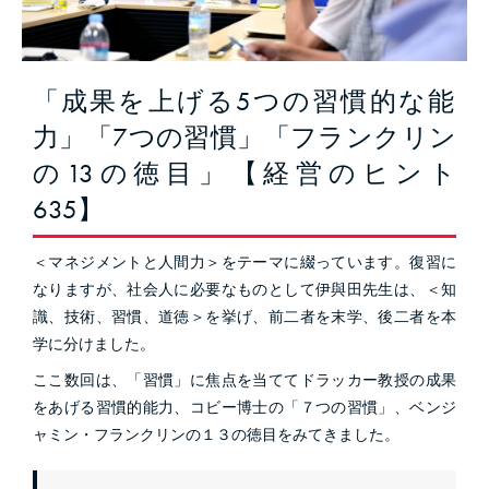
「成果を上げる5つの習慣的な能
力」「7つの習慣」「フランクリン
の13の徳目」【経営のヒント
635】
＜マネジメントと人間力＞をテーマに綴っています。復習に
なりますが、社会人に必要なものとして伊與田先生は、＜知
識、技術、習慣、道徳＞を挙げ、前二者を末学、後二者を本
学に分けました。
ここ数回は、「習慣」に焦点を当ててドラッカー教授の成果
をあげる習慣的能力、コビー博士の「７つの習慣」、ベンジ
ャミン・フランクリンの１３の徳目をみてきました。