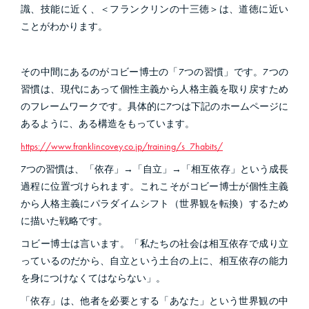
識、技能に近く、＜フランクリンの十三徳＞は、道徳に近い
ことがわかります。
その中間にあるのがコビー博士の「
7
つの習慣」です。
7
つの
習慣は、現代にあって個性主義から人格主義を取り戻すため
のフレームワークです。具体的に
7
つは下記のホームページに
あるように、ある構造をもっています。
https://www.franklincovey.co.jp/training/s_7habits/
7つの習慣は、「依存」→「自立」→「相互依存」という成長
過程に位置づけられます。これこそがコビー博士が個性主義
から人格主義にパラダイムシフト（世界観を転換）するため
に描いた戦略です。
コビー博士は言います。「私たちの社会は相互依存で成り立
っているのだから、自立という土台の上に、相互依存の能力
を身につけなくてはならない」。
「依存」は、他者を必要とする「あなた」という世界観の中