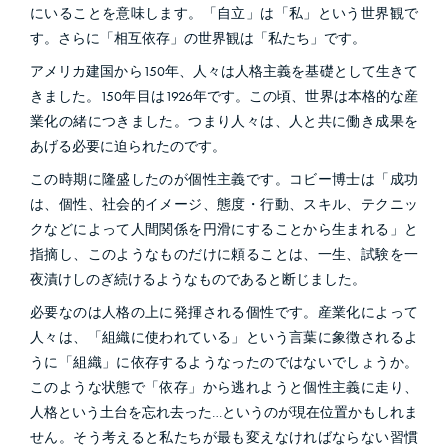
にいることを意味します。「自立」は「私」という世界観で
す。さらに「相互依存」の世界観は「私たち」です。
アメリカ建国から
150
年、人々は人格主義を基礎として生きて
きました。
150
年目は
1926
年です。この頃、世界は本格的な産
業化の緒につきました。つまり人々は、人と共に働き成果を
あげる必要に迫られたのです。
この時期に隆盛したのが個性主義です。コビー博士は「成功
は、個性、社会的イメージ、態度・行動、スキル、テクニッ
クなどによって人間関係を円滑にすることから生まれる」と
指摘し、このようなものだけに頼ることは、一生、試験を一
夜漬けしのぎ続けるようなものであると断じました。
必要なのは人格の上に発揮される個性です。産業化によって
人々は、「組織に使われている」という言葉に象徴されるよ
うに「組織」に依存するようなったのではないでしょうか。
このような状態で「依存」から逃れようと個性主義に走り、
人格という土台を忘れ去った…というのが現在位置かもしれま
せん。そう考えると私たちが最も変えなければならない習慣