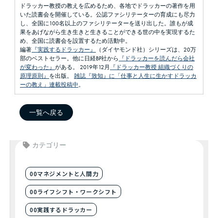
ドラッカー教授の教えを広めるため、各地でドラッカーの著作を用
いた読書会を開催している。公認ファシリテーターの育成にも尽力
し、全国に100名以上のファシリテーターを送り出した。誰もが成
果をあげながら生き生きと生きることができる世の中を実現するた
め、全国に読書会を設置するため活動中。
編著
『実践するドラッカー』
（ダイヤモンド社）シリーズは、20万
部のベストセラー。他に日経BP社から
『ドラッカーを読んだら会社
が変わった』
がある。 2019年12月
『ドラッカー教授 組織づくりの
原理原則』
を出版。
雑誌『致知』に「仕事と人生に生かすドラッカ
ーの教え」連載投稿中
。
一覧へ戻る
カテゴリー
00マネジメントと人間力
00ライフシフト・ワークシフト
00実践するドラッカー