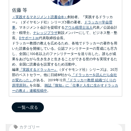
佐藤 等
＜実践するマネジメント読書会®＞
創始者。『実践するドラッカ
ー』（ダイヤモンド社）シリーズ5冊の著者。
ドラッカー学会理
事
。マネジメント会計を提唱する
アウル税理士法人
代表／公認会計
士・税理士。
ナレッジプラザ
創設メンバーにして、ビジネス塾・塾
長。
Dサポート㈱
代表取締役会長。
ドラッカー教授の教えを広めるため、各地でドラッカーの著作を用
いた読書会を開催している。公認ファシリテーターの育成にも尽力
し、全国に100名以上のファシリテーターを送り出した。誰もが成
果をあげながら生き生きと生きることができる世の中を実現するた
め、全国に読書会を設置するため活動中。
編著
『実践するドラッカー』
（ダイヤモンド社）シリーズは、20万
部のベストセラー。他に日経BP社から
『ドラッカーを読んだら会社
が変わった』
がある。 2019年12月
『ドラッカー教授 組織づくりの
原理原則』
を出版。
雑誌『致知』に「仕事と人生に生かすドラッカ
ーの教え」連載投稿中
。
一覧へ戻る
カテゴリー