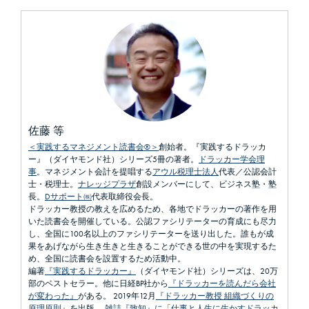
佐藤 等
＜実践するマネジメント読書会®＞
創始者。『実践するドラッカ
ー』（ダイヤモンド社）シリーズ5冊の著者。
ドラッカー学会理
事
。マネジメント会計を提唱する
アウル税理士法人
代表／公認会計
士・税理士。
ナレッジプラザ
創設メンバーにして、ビジネス塾・塾
長。
Dサポート㈱
代表取締役会長。
ドラッカー教授の教えを広めるため、各地でドラッカーの著作を用
いた読書会を開催している。公認ファシリテーターの育成にも尽力
し、全国に100名以上のファシリテーターを送り出した。誰もが成
果をあげながら生き生きと生きることができる世の中を実現するた
め、全国に読書会を設置するため活動中。
編著
『実践するドラッカー』
（ダイヤモンド社）シリーズは、20万
部のベストセラー。他に日経BP社から
『ドラッカーを読んだら会社
が変わった』
がある。 2019年12月
『ドラッカー教授 組織づくりの
原理原則』
を出版。
雑誌『致知』に「仕事と人生に生かすドラッカ