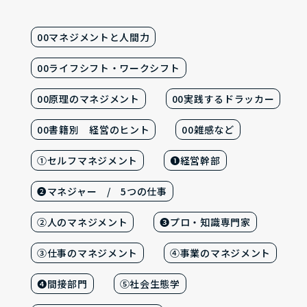
00マネジメントと人間力
00ライフシフト・ワークシフト
00原理のマネジメント
00実践するドラッカー
00書籍別 経営のヒント
00雑感など
①セルフマネジメント
❶経営幹部
❷マネジャー / 5つの仕事
②人のマネジメント
❸プロ・知識専門家
③仕事のマネジメント
④事業のマネジメント
❹間接部門
⑤社会生態学