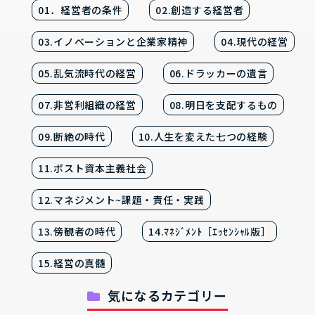
01．経営者の条件
02.創造する経営者
03.イノベーションと企業家精神
04.現代の経営
05.乱気流時代の経営
06.ドラッカーの遺言
07.非営利組織の経営
08.明日を支配するもの
09.断絶の時代
10.人生を変えた七つの経験
11.ポスト資本主義社会
12.マネジメント~課題・責任・実践
13.傍観者の時代
14.ﾏﾈｼﾞﾒﾝﾄ［ｴｯｾﾝｼｬﾙ版］
15.経営の真髄
気になるカテゴリー