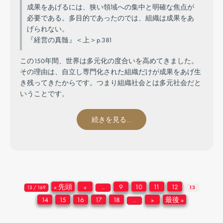
成果をあげるには、狭い領域への集中と明確な焦点が
必要である。多目的であったのでは、組織は成果をあ
げられない。
『経営の真髄』＜上＞p.381
この150年間、世界は多元化の度合いを高めてきました。
その理由は、自立し専門化された組織だけが成果をあげ生
き残ってきたからです。つまり組織社会とは多元社会だと
いうことです。
続きを見る…
« 先頭
«
9
10
11
12
13 / 169
...
13
14
15
16
17
18
»
最後 »
...