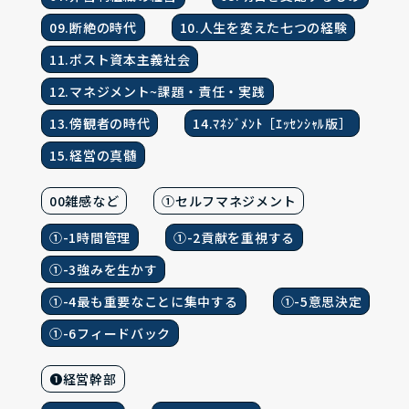
09.断絶の時代
10.人生を変えた七つの経験
11.ポスト資本主義社会
12.マネジメント~課題・責任・実践
13.傍観者の時代
14.ﾏﾈｼﾞﾒﾝﾄ［ｴｯｾﾝｼｬﾙ版］
15.経営の真髄
00雑感など
①セルフマネジメント
①-1時間管理
①-2貢献を重視する
①-3強みを生かす
①-4最も重要なことに集中する
①-5意思決定
①-6フィードバック
❶経営幹部