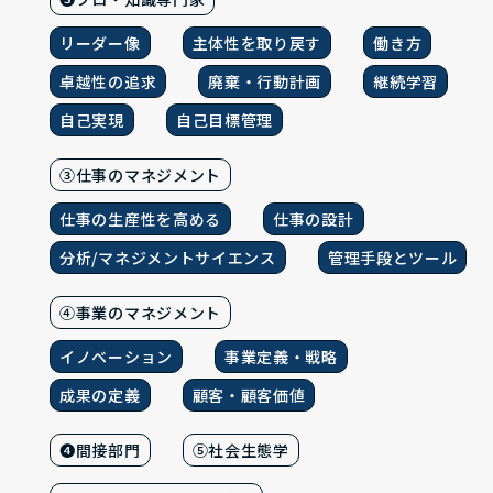
リーダー像
主体性を取り戻す
働き方
卓越性の追求
廃棄・行動計画
継続学習
自己実現
自己目標管理
③仕事のマネジメント
仕事の生産性を高める
仕事の設計
分析/マネジメントサイエンス
管理手段とツール
④事業のマネジメント
イノベーション
事業定義・戦略
成果の定義
顧客・顧客価値
❹間接部門
⑤社会生態学