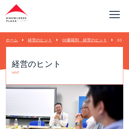
ホーム
経営のヒント
00書籍別 経営のヒント
03.
経営のヒント
HINT