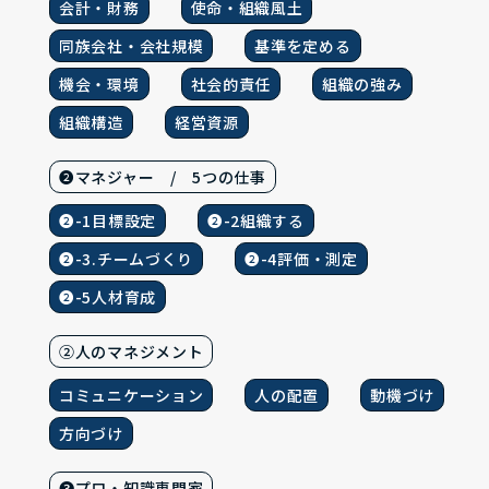
会計・財務
使命・組織風土
同族会社・会社規模
基準を定める
機会・環境
社会的責任
組織の強み
組織構造
経営資源
❷マネジャー / 5つの仕事
❷-1目標設定
❷-2組織する
❷-3.チームづくり
❷-4評価・測定
❷-5人材育成
②人のマネジメント
コミュニケーション
人の配置
動機づけ
方向づけ
❸プロ・知識専門家