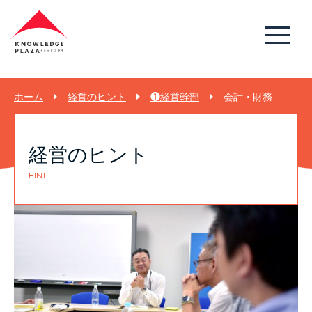
ホーム
経営のヒント
❶経営幹部
会計・財務
経営のヒント
HINT