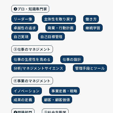
❸プロ・知識専門家
リーダー像
主体性を取り戻す
働き方
卓越性の追求
廃棄・行動計画
継続学習
自己実現
自己目標管理
③仕事のマネジメント
仕事の生産性を高める
仕事の設計
分析/マネジメントサイエンス
管理手段とツール
④事業のマネジメント
イノベーション
事業定義・戦略
成果の定義
顧客・顧客価値
❹間接部門
⑤社会生態学