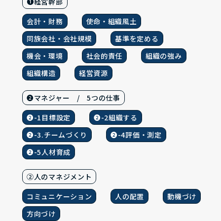
❶経営幹部
会計・財務
使命・組織風土
同族会社・会社規模
基準を定める
機会・環境
社会的責任
組織の強み
組織構造
経営資源
❷マネジャー / 5つの仕事
❷-1目標設定
❷-2組織する
❷-3.チームづくり
❷-4評価・測定
❷-5人材育成
②人のマネジメント
コミュニケーション
人の配置
動機づけ
方向づけ