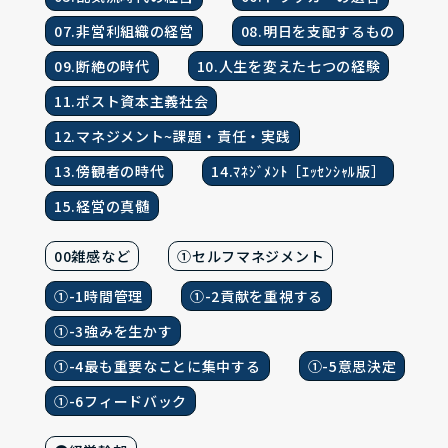
07.非営利組織の経営
08.明日を支配するもの
09.断絶の時代
10.人生を変えた七つの経験
11.ポスト資本主義社会
12.マネジメント~課題・責任・実践
13.傍観者の時代
14.ﾏﾈｼﾞﾒﾝﾄ［ｴｯｾﾝｼｬﾙ版］
15.経営の真髄
00雑感など
①セルフマネジメント
①-1時間管理
①-2貢献を重視する
①-3強みを生かす
①-4最も重要なことに集中する
①-5意思決定
①-6フィードバック