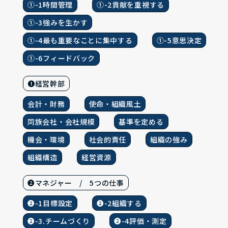
①-1時間管理
①-2貢献を重視する
①-3強みを生かす
①-4最も重要なことに集中する
①-5意思決定
①-6フィードバック
❶経営幹部
会計・財務
使命・組織風土
同族会社・会社規模
基準を定める
機会・環境
社会的責任
組織の強み
組織構造
経営資源
❷マネジャー / 5つの仕事
❷-1目標設定
❷-2組織する
❷-3.チームづくり
❷-4評価・測定