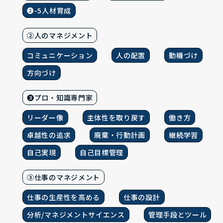
❷-5人材育成
②人のマネジメント
コミュニケーション
人の配置
動機づけ
方向づけ
❸プロ・知識専門家
リーダー像
主体性を取り戻す
働き方
卓越性の追求
廃棄・行動計画
継続学習
自己実現
自己目標管理
③仕事のマネジメント
仕事の生産性を高める
仕事の設計
分析/マネジメントサイエンス
管理手段とツール