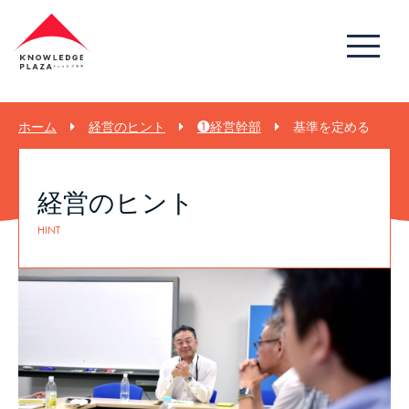
ホーム
経営のヒント
❶経営幹部
基準を定める
経営のヒント
HINT