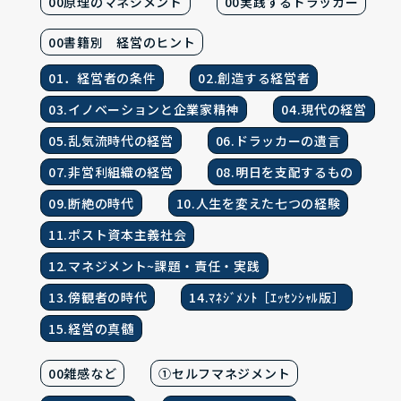
00原理のマネジメント
00実践するドラッカー
00書籍別 経営のヒント
01．経営者の条件
02.創造する経営者
03.イノベーションと企業家精神
04.現代の経営
05.乱気流時代の経営
06.ドラッカーの遺言
07.非営利組織の経営
08.明日を支配するもの
09.断絶の時代
10.人生を変えた七つの経験
11.ポスト資本主義社会
12.マネジメント~課題・責任・実践
13.傍観者の時代
14.ﾏﾈｼﾞﾒﾝﾄ［ｴｯｾﾝｼｬﾙ版］
15.経営の真髄
00雑感など
①セルフマネジメント