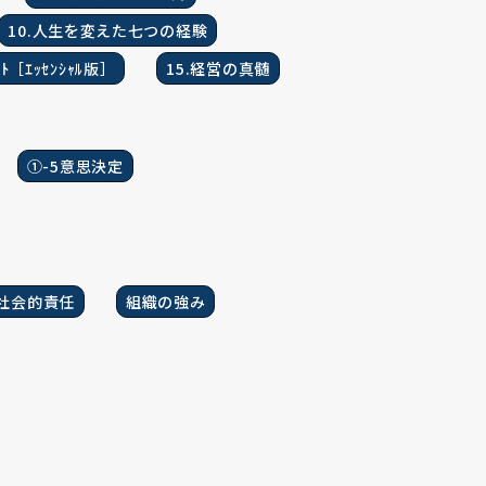
10.人生を変えた七つの経験
ﾒﾝﾄ［ｴｯｾﾝｼｬﾙ版］
15.経営の真髄
①-5意思決定
社会的責任
組織の強み