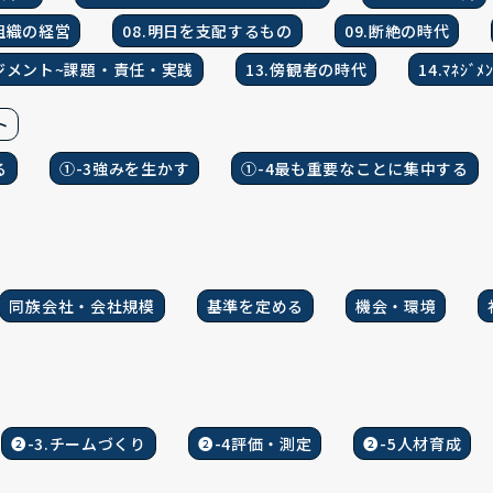
利組織の経営
08.明日を支配するもの
09.断絶の時代
ネジメント~課題・責任・実践
13.傍観者の時代
14.ﾏﾈｼﾞ
ト
る
①-3強みを生かす
①-4最も重要なことに集中する
同族会社・会社規模
基準を定める
機会・環境
❷-3.チームづくり
❷-4評価・測定
❷-5人材育成