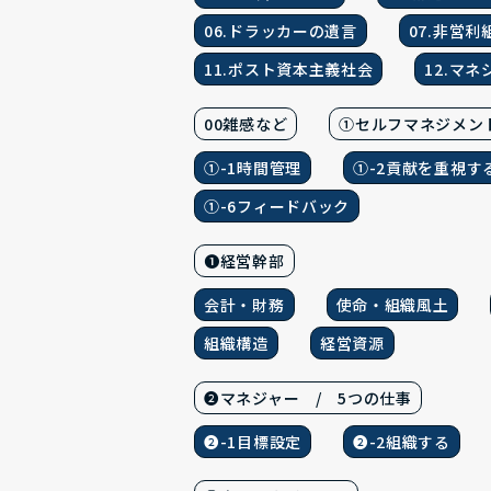
06.ドラッカーの遺言
07.非営
11.ポスト資本主義社会
12.マ
00雑感など
①セルフマネジメン
①-1時間管理
①-2貢献を重視す
①-6フィードバック
❶経営幹部
会計・財務
使命・組織風土
組織構造
経営資源
❷マネジャー / 5つの仕事
❷-1目標設定
❷-2組織する