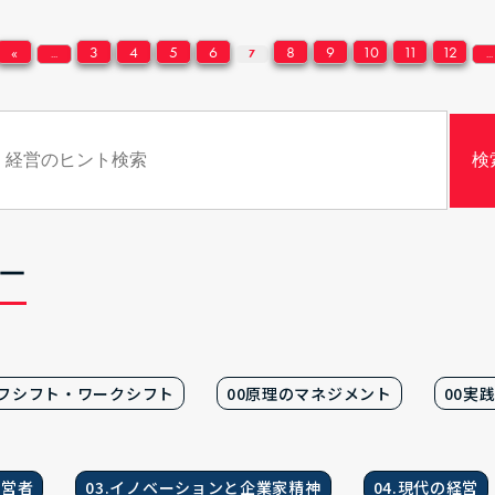
«
3
4
5
6
8
9
10
11
12
...
7
...
ー
イフシフト・ワークシフト
00原理のマネジメント
00実
経営者
03.イノベーションと企業家精神
04.現代の経営