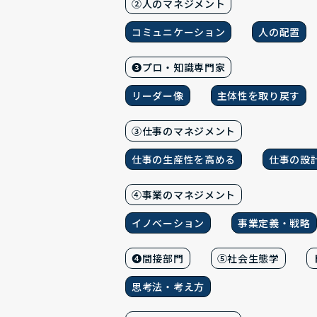
②人のマネジメント
コミュニケーション
人の配置
❸プロ・知識専門家
リーダー像
主体性を取り戻す
③仕事のマネジメント
仕事の生産性を高める
仕事の設
④事業のマネジメント
イノベーション
事業定義・戦略
❹間接部門
⑤社会生態学
思考法・考え方