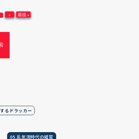
»
最後 »
践するドラッカー
05.乱気流時代の経営