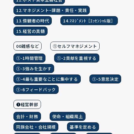
12.マネジメント~課題・責任・実践
13.傍観者の時代
14.ﾏﾈｼﾞﾒﾝﾄ［ｴｯｾﾝｼｬﾙ版］
15.経営の真髄
00雑感など
①セルフマネジメント
①-1時間管理
①-2貢献を重視する
①-3強みを生かす
①-4最も重要なことに集中する
①-5意思決定
①-6フィードバック
❶経営幹部
会計・財務
使命・組織風土
同族会社・会社規模
基準を定める