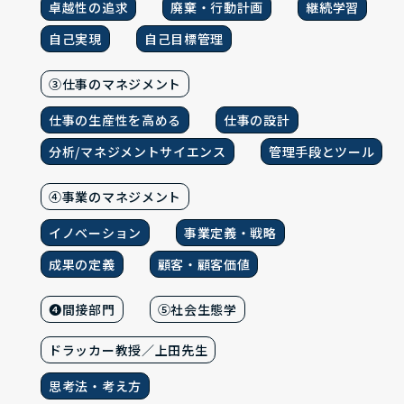
卓越性の追求
廃棄・行動計画
継続学習
自己実現
自己目標管理
③仕事のマネジメント
仕事の生産性を高める
仕事の設計
分析/マネジメントサイエンス
管理手段とツール
④事業のマネジメント
イノベーション
事業定義・戦略
成果の定義
顧客・顧客価値
❹間接部門
⑤社会生態学
ドラッカー教授／上田先生
思考法・考え方