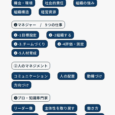
機会・環境
社会的責任
組織の強み
組織構造
経営資源
❷マネジャー / 5つの仕事
❷-1目標設定
❷-2組織する
❷-3.チームづくり
❷-4評価・測定
❷-5人材育成
②人のマネジメント
コミュニケーション
人の配置
動機づけ
方向づけ
❸プロ・知識専門家
リーダー像
主体性を取り戻す
働き方