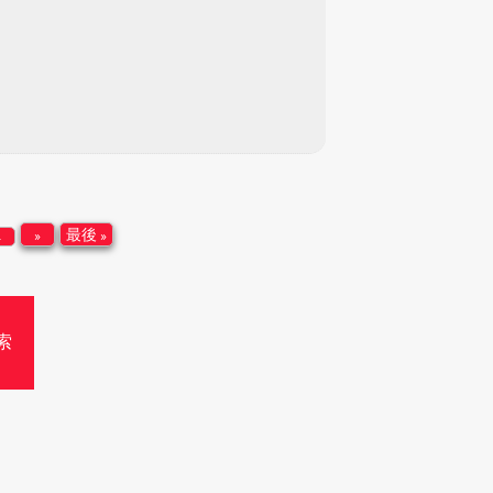
»
最後 »
.