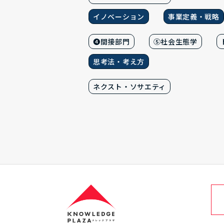
イノベーション
事業定義・戦略
❹間接部門
⑤社会生態学
思考法・考え方
ネクスト・ソサエティ