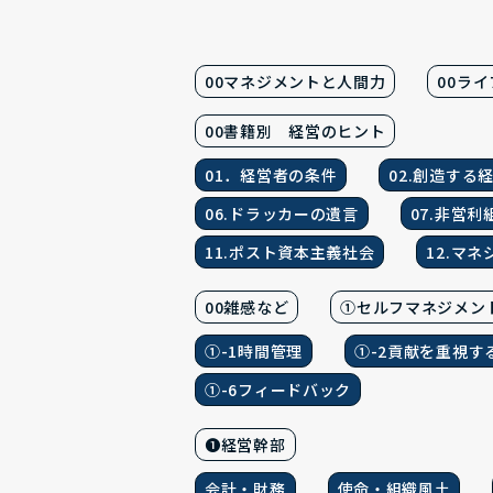
00マネジメントと人間力
00ラ
00書籍別 経営のヒント
01．経営者の条件
02.創造する
06.ドラッカーの遺言
07.非営
11.ポスト資本主義社会
12.マ
00雑感など
①セルフマネジメン
①-1時間管理
①-2貢献を重視す
①-6フィードバック
❶経営幹部
会計・財務
使命・組織風土