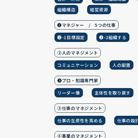
組織構造
経営資源
❷マネジャー / 5つの仕事
❷-1目標設定
❷-2組織する
②人のマネジメント
コミュニケーション
人の配置
❸プロ・知識専門家
リーダー像
主体性を取り戻す
③仕事のマネジメント
仕事の生産性を高める
仕事の設
④事業のマネジメント