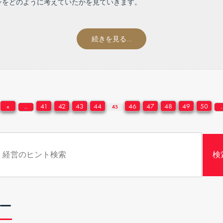
ンをどのように考えていたかを見ていきます。
。
続きを見る…
«
41
42
43
44
46
47
48
49
50
...
45
..
ー