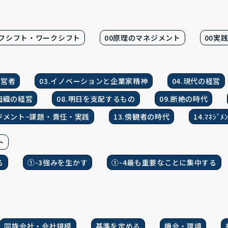
イフシフト・ワークシフト
00原理のマネジメント
00実
経営者
03.イノベーションと企業家精神
04.現代の経営
利組織の経営
08.明日を支配するもの
09.断絶の時代
ネジメント~課題・責任・実践
13.傍観者の時代
14.ﾏﾈｼﾞ
ト
る
①-3強みを生かす
①-4最も重要なことに集中する
同族会社・会社規模
基準を定める
機会・環境