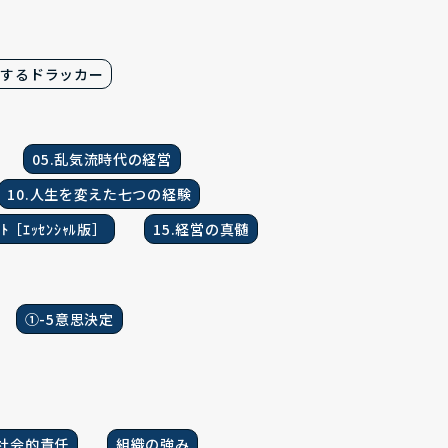
践するドラッカー
05.乱気流時代の経営
10.人生を変えた七つの経験
ﾒﾝﾄ［ｴｯｾﾝｼｬﾙ版］
15.経営の真髄
①-5意思決定
社会的責任
組織の強み