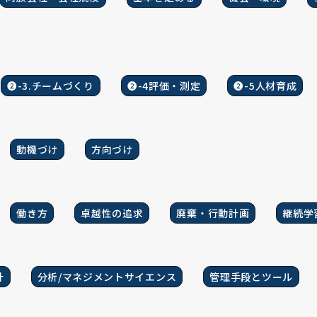
❷-3.チームづくり
❷-4評価・測定
❷-5人材育成
動機づけ
方向づけ
働き方
卓越性の追求
廃棄・行動計画
継続学
計
分析/マネジメントサイエンス
管理手段とツール