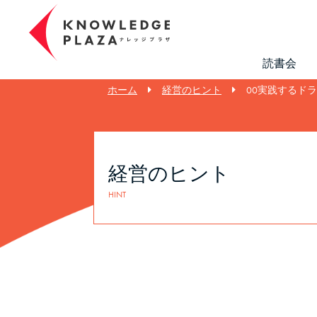
読書会
ホーム
経営のヒント
00実践するド
経営のヒント
HINT