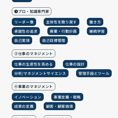
❸プロ・知識専門家
リーダー像
主体性を取り戻す
働き方
卓越性の追求
廃棄・行動計画
継続学習
自己実現
自己目標管理
③仕事のマネジメント
仕事の生産性を高める
仕事の設計
分析/マネジメントサイエンス
管理手段とツール
④事業のマネジメント
イノベーション
事業定義・戦略
成果の定義
顧客・顧客価値