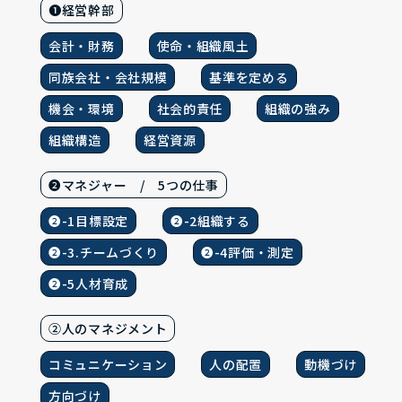
❶経営幹部
会計・財務
使命・組織風土
同族会社・会社規模
基準を定める
機会・環境
社会的責任
組織の強み
組織構造
経営資源
❷マネジャー / 5つの仕事
❷-1目標設定
❷-2組織する
❷-3.チームづくり
❷-4評価・測定
❷-5人材育成
②人のマネジメント
コミュニケーション
人の配置
動機づけ
方向づけ