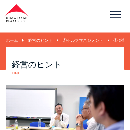
ホーム
経営のヒント
①セルフマネジメント
①-3強
経営のヒント
HINT