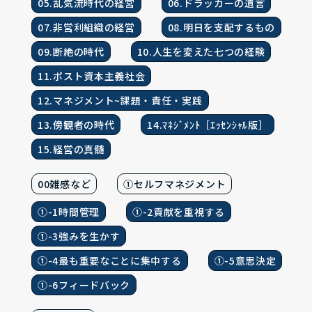
05.乱気流時代の経営
06.ドラッカーの遺言
07.非営利組織の経営
08.明日を支配するもの
09.断絶の時代
10.人生を変えた七つの経験
11.ポスト資本主義社会
12.マネジメント~課題・責任・実践
13.傍観者の時代
14.ﾏﾈｼﾞﾒﾝﾄ［ｴｯｾﾝｼｬﾙ版］
15.経営の真髄
00雑感など
①セルフマネジメント
①-1時間管理
①-2貢献を重視する
①-3強みを生かす
①-4最も重要なことに集中する
①-5意思決定
①-6フィードバック