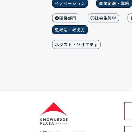
イノベーション
事業定義・戦略
❹間接部門
⑤社会生態学
思考法・考え方
ネクスト・ソサエティ