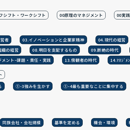
イフシフト・ワークシフト
00原理のマネジメント
00実
経営者
03.イノベーションと企業家精神
04.現代の経営
利組織の経営
08.明日を支配するもの
09.断絶の時代
ネジメント~課題・責任・実践
13.傍観者の時代
14.ﾏﾈｼﾞ
ト
る
①-3強みを生かす
①-4最も重要なことに集中する
同族会社・会社規模
基準を定める
機会・環境