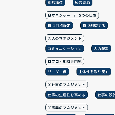
組織構造
経営資源
❷マネジャー / 5つの仕事
❷-1目標設定
❷-2組織する
②人のマネジメント
コミュニケーション
人の配置
❸プロ・知識専門家
リーダー像
主体性を取り戻す
③仕事のマネジメント
仕事の生産性を高める
仕事の設
④事業のマネジメント