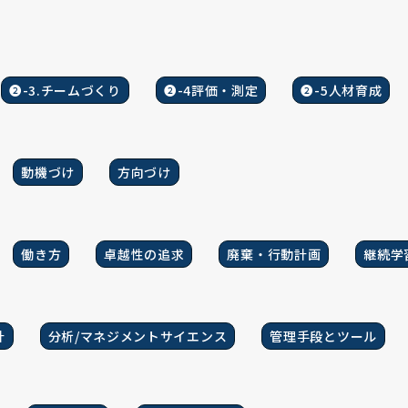
❷-3.チームづくり
❷-4評価・測定
❷-5人材育成
動機づけ
方向づけ
働き方
卓越性の追求
廃棄・行動計画
継続学
計
分析/マネジメントサイエンス
管理手段とツール