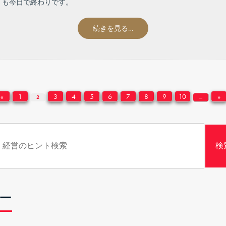
」も今日で終わりです。
続きを見る…
«
1
3
4
5
6
7
8
9
10
»
2
...
ー