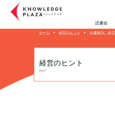
読書会
ホーム
経営のヒント
00書籍別 経
経営のヒント
HINT