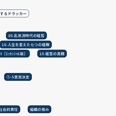
践するドラッカー
05.乱気流時代の経営
10.人生を変えた七つの経験
ﾒﾝﾄ［ｴｯｾﾝｼｬﾙ版］
15.経営の真髄
①-5意思決定
社会的責任
組織の強み