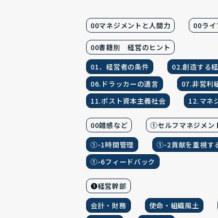
00マネジメントと人間力
00ラ
00書籍別 経営のヒント
01．経営者の条件
02.創造する
06.ドラッカーの遺言
07.非営
11.ポスト資本主義社会
12.マ
00雑感など
①セルフマネジメン
①-1時間管理
①-2貢献を重視す
①-6フィードバック
❶経営幹部
会計・財務
使命・組織風土