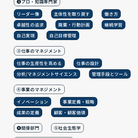
❸プロ・知識専門家
リーダー像
主体性を取り戻す
働き方
卓越性の追求
廃棄・行動計画
継続学習
自己実現
自己目標管理
③仕事のマネジメント
仕事の生産性を高める
仕事の設計
分析/マネジメントサイエンス
管理手段とツール
④事業のマネジメント
イノベーション
事業定義・戦略
成果の定義
顧客・顧客価値
❹間接部門
⑤社会生態学