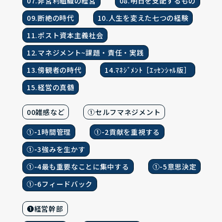
07.非営利組織の経営
08.明日を支配するもの
09.断絶の時代
10.人生を変えた七つの経験
11.ポスト資本主義社会
12.マネジメント~課題・責任・実践
13.傍観者の時代
14.ﾏﾈｼﾞﾒﾝﾄ［ｴｯｾﾝｼｬﾙ版］
15.経営の真髄
00雑感など
①セルフマネジメント
①-1時間管理
①-2貢献を重視する
①-3強みを生かす
①-4最も重要なことに集中する
①-5意思決定
①-6フィードバック
❶経営幹部