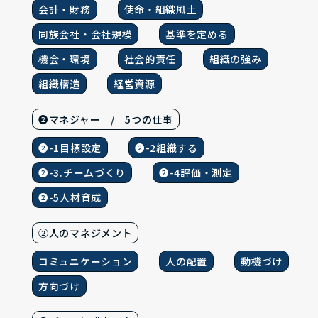
会計・財務
使命・組織風土
同族会社・会社規模
基準を定める
機会・環境
社会的責任
組織の強み
組織構造
経営資源
❷マネジャー / 5つの仕事
❷-1目標設定
❷-2組織する
❷-3.チームづくり
❷-4評価・測定
❷-5人材育成
②人のマネジメント
コミュニケーション
人の配置
動機づけ
方向づけ