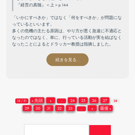
『経営の真髄』＜上＞p.144
「いかにすべきか」ではなく「何をすべきか」が問題にな
っているといいます。
多くの危機の主たる原因は、やり方が悪く急速に不適応と
なったのではなく、単に、行っている活動が実を結ばなく
なったことによるとドラッカー教授は指摘しました。
続きを見る…
« 先頭
«
24
25
26
27
28 / 51
...
28
29
30
31
32
33
»
最後 »
...